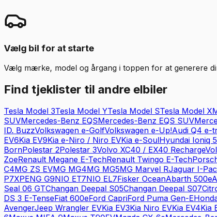
Vælg bil for at starte
Vælg mærke, model og årgang i toppen for at generere din 
Find tjeklister til andre elbiler
Tesla
Model 3
Tesla
Model Y
Tesla
Model S
Tesla
Model X
M
SUV
Mercedes-Benz
EQS
Mercedes-Benz
EQS SUV
Merce
ID. Buzz
Volkswagen
e-Golf
Volkswagen
e-Up!
Audi
Q4 e-t
EV6
Kia
EV9
Kia
e-Niro / Niro EV
Kia
e-Soul
Hyundai
Ioniq 5
Born
Polestar
2
Polestar
3
Volvo
XC40 / EX40 Recharge
Vo
Zoe
Renault
Megane E-Tech
Renault
Twingo E-Tech
Porsc
C4
MG
ZS EV
MG
MG4
MG
MG5
MG
Marvel R
Jaguar
I-Pa
P7
XPENG
G9
NIO
ET7
NIO
EL7
Fisker
Ocean
Abarth
500e
A
Seal 06 GT
Changan
Deepal S05
Changan
Deepal S07
Cit
DS 3 E-Tense
Fiat
600e
Ford
Capri
Ford
Puma Gen-E
Hond
Avenger
Jeep
Wrangler EV
Kia
EV3
Kia
Niro EV
Kia
EV4
Kia