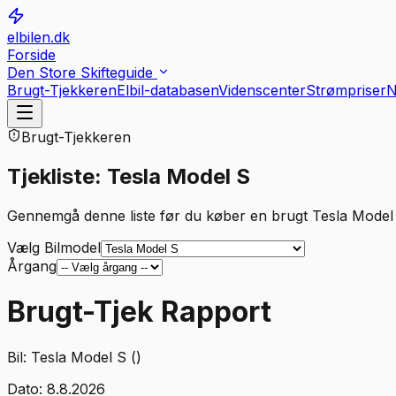
elbilen.dk
Forside
Den Store Skifteguide
Brugt-Tjekkeren
Elbil-databasen
Videnscenter
Strømpriser
N
Brugt-Tjekkeren
Tjekliste: Tesla Model S
Gennemgå denne liste før du køber en brugt Tesla Model
Vælg Bilmodel
Årgang
Brugt-Tjek Rapport
Bil:
Tesla Model S ()
Dato:
8.8.2026