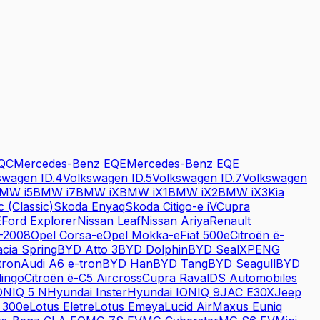
QC
Mercedes-Benz
EQE
Mercedes-Benz
EQE
swagen
ID.4
Volkswagen
ID.5
Volkswagen
ID.7
Volkswagen
BMW
i5
BMW
i7
BMW
iX
BMW
iX1
BMW
iX2
BMW
iX3
Kia
c (Classic)
Skoda
Enyaq
Skoda
Citigo-e iV
Cupra
E
Ford
Explorer
Nissan
Leaf
Nissan
Ariya
Renault
-2008
Opel
Corsa-e
Opel
Mokka-e
Fiat
500e
Citroën
ë-
cia
Spring
BYD
Atto 3
BYD
Dolphin
BYD
Seal
XPENG
tron
Audi
A6 e-tron
BYD
Han
BYD
Tang
BYD
Seagull
BYD
lingo
Citroën
ë-C5 Aircross
Cupra
Raval
DS Automobiles
ONIQ 5 N
Hyundai
Inster
Hyundai
IONIQ 9
JAC
E30X
Jeep
 300e
Lotus
Eletre
Lotus
Emeya
Lucid
Air
Maxus
Euniq