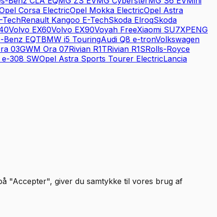
es-Benz
CLA EQ
MG
ZS EV
MG
Cyberster
MG
S6 EV
Mini
Opel
Corsa Electric
Opel
Mokka Electric
Opel
Astra
-Tech
Renault
Kangoo E-Tech
Skoda
Elroq
Skoda
40
Volvo
EX60
Volvo
EX90
Voyah
Free
Xiaomi
SU7
XPENG
s-Benz
EQT
BMW
i5 Touring
Audi
Q8 e-tron
Volkswagen
ra 03
GWM
Ora 07
Rivian
R1T
Rivian
R1S
Rolls-Royce
e-308 SW
Opel
Astra Sports Tourer Electric
Lancia
 på "Accepter", giver du samtykke til vores brug af