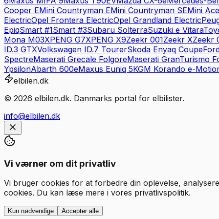
6
Maxus
MIFA 9
Maxus
T90EV
Mazda
CX-6e
Mercedes-Be
Cooper E
Mini
Countryman E
Mini
Countryman SE
Mini
Ac
Electric
Opel
Frontera Electric
Opel
Grandland Electric
Peug
Epiq
Smart
#1
Smart
#3
Subaru
Solterra
Suzuki
e Vitara
Toy
Mona M03
XPENG
G7
XPENG
X9
Zeekr
001
Zeekr
X
Zeekr
ID.3 GTX
Volkswagen
ID.7 Tourer
Skoda
Enyaq Coupe
For
Spectre
Maserati
Grecale Folgore
Maserati
GranTurismo F
Ypsilon
Abarth
600e
Maxus
Euniq 5
KGM
Korando e-Motio
elbilen.dk
©
2026
elbilen.dk. Danmarks portal for elbilister.
info@elbilen.dk
Vi værner om dit privatliv
Vi bruger cookies for at forbedre din oplevelse, analysere
cookies. Du kan læse mere i vores privatlivspolitik.
Kun nødvendige
Accepter alle