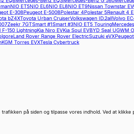
nz
EQB
Mercedes-Benz
EQS
Mercedes-Benz
G 580
Merced
eman
NIO
ET5
NIO
EL6
NIO
EL8
NIO
ET9
Nissan
Townstar EV
eot
E-308
Peugeot
E-5008
Polestar
4
Polestar
5
Renault
4 E
ota
bZ4X
Toyota
Urban Cruiser
Volkswagen
ID.2all
Volvo
EC
007
Zeekr
7GT
Smart
#1
Smart
#3
NIO
ET5 Touring
Mercede
d
F-150 Lightning
Kia
Niro EV
Kia
Soul EV
BYD
Seal U
GWM
O
olgore
Land Rover
Range Rover Electric
Suzuki
eVX
Peugeot
n
KGM
Torres EVX
Tesla
Cybertruck
 trafikken på siden og tilpasse vores indhold. Ved at klikke