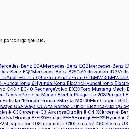
personlige tjekliste.
ercedes-Benz
EQA
Mercedes-Benz
EQB
Mercedes-Benz
E
des-Benz
EQV
Mercedes-Benz
B250e
Volkswagen
ID.3
Volk
ron
Audi
e-tron / Q8 e-tron
Audi
e-tron GT
BMW
i3
BMW
i4
Hyundai
Ioniq 6
Hyundai
Kona Electric
Hyundai
Ioniq Electri
lvo
C40 / EC40 Recharge
Volvo
EX30
Ford
Mustang Mach-
he
Taycan
Porsche
Macan Electric
Peugeot
e-208
Peugeot
E
ce
Polestar
1
Honda
Honda e
Mazda
MX-30
Mini
Cooper SE
Da
iways
U5
Aiways
U6
Alfa Romeo
Junior Elettrica
Audi
Q6 e-
roën
ë-C3
Citroën
ë-C3 Aircross
Citroën
ë-C4 X
Citroën
ë-Ber
a
e:Ny1
Hongqi
E-HS9
Hongqi
E-H5
Hongqi
E-HS5
Hyundai
I
EV5
Leapmotor
T03
Leapmotor
C10
Lexus
RZ 450e
Lexus
UX