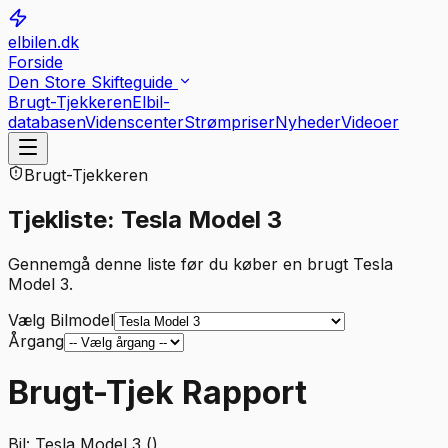
elbilen.dk
Forside
Den Store Skifteguide
Brugt-Tjekkeren
Elbil-
databasen
Videnscenter
Strømpriser
Nyheder
Videoer
Brugt-Tjekkeren
Tjekliste: Tesla Model 3
Gennemgå denne liste før du køber en brugt Tesla
Model 3.
Vælg Bilmodel
Årgang
Brugt-Tjek Rapport
Bil:
Tesla Model 3 ()