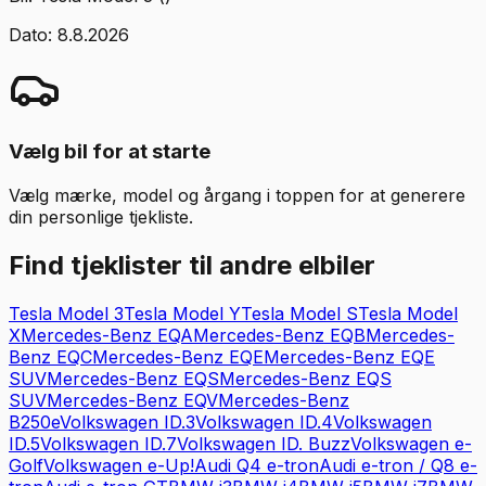
Dato:
8.8.2026
Vælg bil for at starte
Vælg mærke, model og årgang i toppen for at generere
din personlige tjekliste.
Find tjeklister til andre elbiler
Tesla
Model 3
Tesla
Model Y
Tesla
Model S
Tesla
Model
X
Mercedes-Benz
EQA
Mercedes-Benz
EQB
Mercedes-
Benz
EQC
Mercedes-Benz
EQE
Mercedes-Benz
EQE
SUV
Mercedes-Benz
EQS
Mercedes-Benz
EQS
SUV
Mercedes-Benz
EQV
Mercedes-Benz
B250e
Volkswagen
ID.3
Volkswagen
ID.4
Volkswagen
ID.5
Volkswagen
ID.7
Volkswagen
ID. Buzz
Volkswagen
e-
Golf
Volkswagen
e-Up!
Audi
Q4 e-tron
Audi
e-tron / Q8 e-