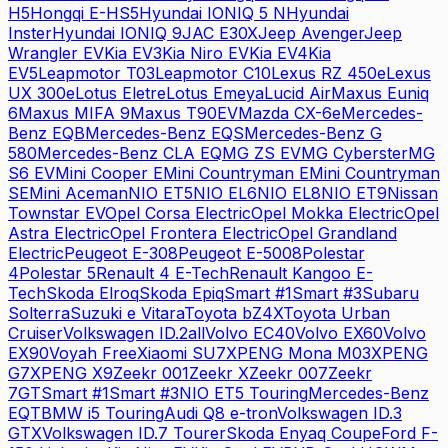
H5
Hongqi
E-HS5
Hyundai
IONIQ 5 N
Hyundai
Inster
Hyundai
IONIQ 9
JAC
E30X
Jeep
Avenger
Jeep
Wrangler EV
Kia
EV3
Kia
Niro EV
Kia
EV4
Kia
EV5
Leapmotor
T03
Leapmotor
C10
Lexus
RZ 450e
Lexus
UX 300e
Lotus
Eletre
Lotus
Emeya
Lucid
Air
Maxus
Euniq
6
Maxus
MIFA 9
Maxus
T90EV
Mazda
CX-6e
Mercedes-
Benz
EQB
Mercedes-Benz
EQS
Mercedes-Benz
G
580
Mercedes-Benz
CLA EQ
MG
ZS EV
MG
Cyberster
MG
S6 EV
Mini
Cooper E
Mini
Countryman E
Mini
Countryman
SE
Mini
Aceman
NIO
ET5
NIO
EL6
NIO
EL8
NIO
ET9
Nissan
Townstar EV
Opel
Corsa Electric
Opel
Mokka Electric
Opel
Astra Electric
Opel
Frontera Electric
Opel
Grandland
Electric
Peugeot
E-308
Peugeot
E-5008
Polestar
4
Polestar
5
Renault
4 E-Tech
Renault
Kangoo E-
Tech
Skoda
Elroq
Skoda
Epiq
Smart
#1
Smart
#3
Subaru
Solterra
Suzuki
e Vitara
Toyota
bZ4X
Toyota
Urban
Cruiser
Volkswagen
ID.2all
Volvo
EC40
Volvo
EX60
Volvo
EX90
Voyah
Free
Xiaomi
SU7
XPENG
Mona M03
XPENG
G7
XPENG
X9
Zeekr
001
Zeekr
X
Zeekr
007
Zeekr
7GT
Smart
#1
Smart
#3
NIO
ET5 Touring
Mercedes-Benz
EQT
BMW
i5 Touring
Audi
Q8 e-tron
Volkswagen
ID.3
GTX
Volkswagen
ID.7 Tourer
Skoda
Enyaq Coupe
Ford
F-