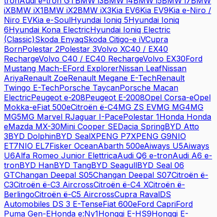
tron
Audi
e-tron GT
BMW
i3
BMW
i4
BMW
i5
BMW
i7
BMW
iX
BMW
iX1
BMW
iX2
BMW
iX3
Kia
EV6
Kia
EV9
Kia
e-Niro /
Niro EV
Kia
e-Soul
Hyundai
Ioniq 5
Hyundai
Ioniq
6
Hyundai
Kona Electric
Hyundai
Ioniq Electric
(Classic)
Skoda
Enyaq
Skoda
Citigo-e iV
Cupra
Born
Polestar
2
Polestar
3
Volvo
XC40 / EX40
Recharge
Volvo
C40 / EC40 Recharge
Volvo
EX30
Ford
Mustang Mach-E
Ford
Explorer
Nissan
Leaf
Nissan
Ariya
Renault
Zoe
Renault
Megane E-Tech
Renault
Twingo E-Tech
Porsche
Taycan
Porsche
Macan
Electric
Peugeot
e-208
Peugeot
E-2008
Opel
Corsa-e
Opel
Mokka-e
Fiat
500e
Citroën
ë-C4
MG
ZS EV
MG
MG4
MG
MG5
MG
Marvel R
Jaguar
I-Pace
Polestar
1
Honda
Honda
e
Mazda
MX-30
Mini
Cooper SE
Dacia
Spring
BYD
Atto
3
BYD
Dolphin
BYD
Seal
XPENG
P7
XPENG
G9
NIO
ET7
NIO
EL7
Fisker
Ocean
Abarth
500e
Aiways
U5
Aiways
U6
Alfa Romeo
Junior Elettrica
Audi
Q6 e-tron
Audi
A6 e-
tron
BYD
Han
BYD
Tang
BYD
Seagull
BYD
Seal 06
GT
Changan
Deepal S05
Changan
Deepal S07
Citroën
ë-
C3
Citroën
ë-C3 Aircross
Citroën
ë-C4 X
Citroën
ë-
Berlingo
Citroën
ë-C5 Aircross
Cupra
Raval
DS
Automobiles
DS 3 E-Tense
Fiat
600e
Ford
Capri
Ford
Puma Gen-E
Honda
e:Ny1
Hongqi
E-HS9
Hongqi
E-