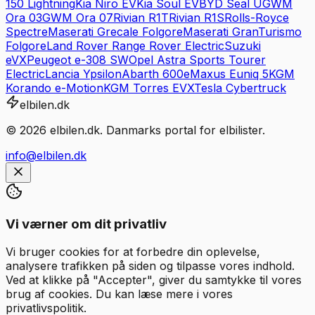
150 Lightning
Kia
Niro EV
Kia
Soul EV
BYD
Seal U
GWM
Ora 03
GWM
Ora 07
Rivian
R1T
Rivian
R1S
Rolls-Royce
Spectre
Maserati
Grecale Folgore
Maserati
GranTurismo
Folgore
Land Rover
Range Rover Electric
Suzuki
eVX
Peugeot
e-308 SW
Opel
Astra Sports Tourer
Electric
Lancia
Ypsilon
Abarth
600e
Maxus
Euniq 5
KGM
Korando e-Motion
KGM
Torres EVX
Tesla
Cybertruck
elbilen.dk
©
2026
elbilen.dk. Danmarks portal for elbilister.
info@elbilen.dk
Vi værner om dit privatliv
Vi bruger cookies for at forbedre din oplevelse,
analysere trafikken på siden og tilpasse vores indhold.
Ved at klikke på "Accepter", giver du samtykke til vores
brug af cookies. Du kan læse mere i vores
privatlivspolitik.