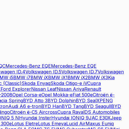
QC
Mercedes-Benz
EQE
Mercedes-Benz
EQE
swagen
ID.4
Volkswagen
ID.5
Volkswagen
ID.7
Volkswagen
BMW
i5
BMW
i7
BMW
iX
BMW
iX1
BMW
iX2
BMW
iX3
Kia
c (Classic)
Skoda
Enyaq
Skoda
Citigo-e iV
Cupra
E
Ford
Explorer
Nissan
Leaf
Nissan
Ariya
Renault
-2008
Opel
Corsa-e
Opel
Mokka-e
Fiat
500e
Citroën
ë-
cia
Spring
BYD
Atto 3
BYD
Dolphin
BYD
Seal
XPENG
tron
Audi
A6 e-tron
BYD
Han
BYD
Tang
BYD
Seagull
BYD
lingo
Citroën
ë-C5 Aircross
Cupra
Raval
DS Automobiles
ONIQ 5 N
Hyundai
Inster
Hyundai
IONIQ 9
JAC
E30X
Jeep
 300e
Lotus
Eletre
Lotus
Emeya
Lucid
Air
Maxus
Euniq