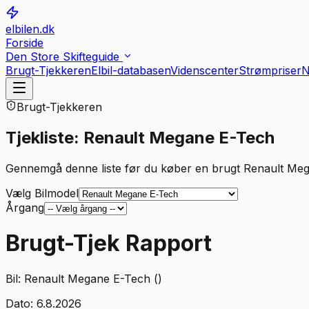
elbilen.dk
Forside
Den Store Skifteguide
Brugt-Tjekkeren
Elbil-databasen
Videnscenter
Strømpriser
N
Brugt-Tjekkeren
Tjekliste: Renault Megane E-Tech
Gennemgå denne liste før du køber en brugt Renault Me
Vælg Bilmodel
Årgang
Brugt-Tjek Rapport
Bil:
Renault Megane E-Tech ()
Dato:
6.8.2026