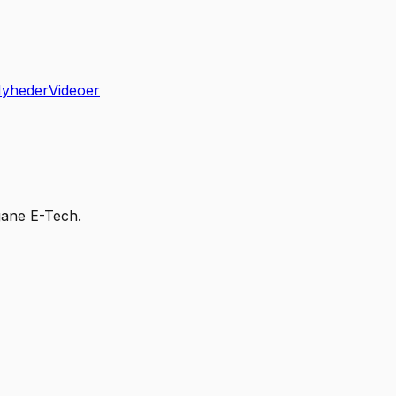
yheder
Videoer
gane E-Tech.