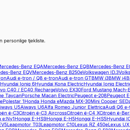
personlige tjekliste.
ercedes-Benz
EQA
Mercedes-Benz
EQB
Mercedes-Benz
E
des-Benz
EQV
Mercedes-Benz
B250e
Volkswagen
ID.3
Volk
ron
Audi
e-tron / Q8 e-tron
Audi
e-tron GT
BMW
i3
BMW
i4
Hyundai
Ioniq 6
Hyundai
Kona Electric
Hyundai
Ioniq Electri
lvo
C40 / EC40 Recharge
Volvo
EX30
Ford
Mustang Mach-
he
Taycan
Porsche
Macan Electric
Peugeot
e-208
Peugeot
E
ce
Polestar
1
Honda
Honda e
Mazda
MX-30
Mini
Cooper SE
Da
iways
U5
Aiways
U6
Alfa Romeo
Junior Elettrica
Audi
Q6 e-
roën
ë-C3
Citroën
ë-C3 Aircross
Citroën
ë-C4 X
Citroën
ë-Ber
a
e:Ny1
Hongqi
E-HS9
Hongqi
E-H5
Hongqi
E-HS5
Hyundai
I
EV5
Leapmotor
T03
Leapmotor
C10
Lexus
RZ 450e
Lexus
UX