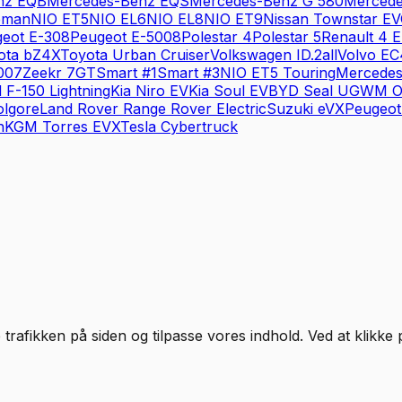
nz
EQB
Mercedes-Benz
EQS
Mercedes-Benz
G 580
Merced
eman
NIO
ET5
NIO
EL6
NIO
EL8
NIO
ET9
Nissan
Townstar EV
eot
E-308
Peugeot
E-5008
Polestar
4
Polestar
5
Renault
4 E
ota
bZ4X
Toyota
Urban Cruiser
Volkswagen
ID.2all
Volvo
EC
007
Zeekr
7GT
Smart
#1
Smart
#3
NIO
ET5 Touring
Mercede
d
F-150 Lightning
Kia
Niro EV
Kia
Soul EV
BYD
Seal U
GWM
O
olgore
Land Rover
Range Rover Electric
Suzuki
eVX
Peugeot
n
KGM
Torres EVX
Tesla
Cybertruck
 trafikken på siden og tilpasse vores indhold. Ved at klikke