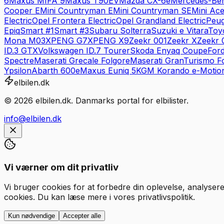
6
Maxus
MIFA 9
Maxus
T90EV
Mazda
CX-6e
Mercedes-Be
Cooper E
Mini
Countryman E
Mini
Countryman SE
Mini
Ac
Electric
Opel
Frontera Electric
Opel
Grandland Electric
Peug
Epiq
Smart
#1
Smart
#3
Subaru
Solterra
Suzuki
e Vitara
Toy
Mona M03
XPENG
G7
XPENG
X9
Zeekr
001
Zeekr
X
Zeekr
ID.3 GTX
Volkswagen
ID.7 Tourer
Skoda
Enyaq Coupe
For
Spectre
Maserati
Grecale Folgore
Maserati
GranTurismo F
Ypsilon
Abarth
600e
Maxus
Euniq 5
KGM
Korando e-Motio
elbilen.dk
©
2026
elbilen.dk. Danmarks portal for elbilister.
info@elbilen.dk
Vi værner om dit privatliv
Vi bruger cookies for at forbedre din oplevelse, analysere
cookies. Du kan læse mere i vores privatlivspolitik.
Kun nødvendige
Accepter alle