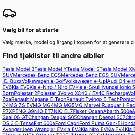
Vælg bil for at starte
Vælg mærke, model og årgang i toppen for at generere din 
Find tjeklister til andre elbiler
Tesla
Model 3
Tesla
Model Y
Tesla
Model S
Tesla
Model X
M
SUV
Mercedes-Benz
EQS
Mercedes-Benz
EQS SUV
Merce
ID. Buzz
Volkswagen
e-Golf
Volkswagen
e-Up!
Audi
Q4 e-t
EV6
Kia
EV9
Kia
e-Niro / Niro EV
Kia
e-Soul
Hyundai
Ioniq 5
Born
Polestar
2
Polestar
3
Volvo
XC40 / EX40 Recharge
Vo
Zoe
Renault
Megane E-Tech
Renault
Twingo E-Tech
Porsc
C4
MG
ZS EV
MG
MG4
MG
MG5
MG
Marvel R
Jaguar
I-Pa
P7
XPENG
G9
NIO
ET7
NIO
EL7
Fisker
Ocean
Abarth
500e
A
Seal 06 GT
Changan
Deepal S05
Changan
Deepal S07
Cit
DS 3 E-Tense
Fiat
600e
Ford
Capri
Ford
Puma Gen-E
Hond
Avenger
Jeep
Wrangler EV
Kia
EV3
Kia
Niro EV
Kia
EV4
Kia