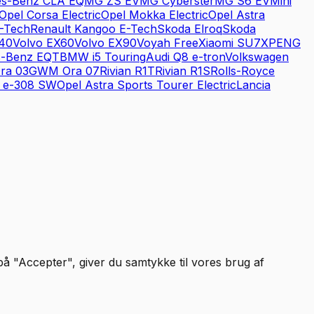
es-Benz
CLA EQ
MG
ZS EV
MG
Cyberster
MG
S6 EV
Mini
Opel
Corsa Electric
Opel
Mokka Electric
Opel
Astra
-Tech
Renault
Kangoo E-Tech
Skoda
Elroq
Skoda
40
Volvo
EX60
Volvo
EX90
Voyah
Free
Xiaomi
SU7
XPENG
s-Benz
EQT
BMW
i5 Touring
Audi
Q8 e-tron
Volkswagen
ra 03
GWM
Ora 07
Rivian
R1T
Rivian
R1S
Rolls-Royce
e-308 SW
Opel
Astra Sports Tourer Electric
Lancia
 på "Accepter", giver du samtykke til vores brug af