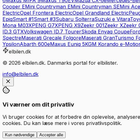
6
Maxus
MIFA 9
Maxus
T90EV
Mazda
CX-6e
Mercedes-Be
Cooper E
Mini
Countryman E
Mini
Countryman SE
Mini
Ac
Electric
Opel
Frontera Electric
Opel
Grandland Electric
Peug
Epiq
Smart
#1
Smart
#3
Subaru
Solterra
Suzuki
e Vitara
Toy
Mona M03
XPENG
G7
XPENG
X9
Zeekr
001
Zeekr
X
Zeekr
ID.3 GTX
Volkswagen
ID.7 Tourer
Skoda
Enyaq Coupe
For
Spectre
Maserati
Grecale Folgore
Maserati
GranTurismo F
Ypsilon
Abarth
600e
Maxus
Euniq 5
KGM
Korando e-Motio
elbilen.dk
©
2026
elbilen.dk. Danmarks portal for elbilister.
info@elbilen.dk
Vi værner om dit privatliv
Vi bruger cookies for at forbedre din oplevelse, analysere
cookies. Du kan læse mere i vores privatlivspolitik.
Kun nødvendige
Accepter alle