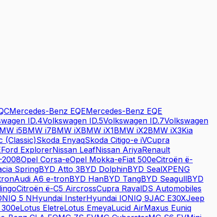
QC
Mercedes-Benz
EQE
Mercedes-Benz
EQE
swagen
ID.4
Volkswagen
ID.5
Volkswagen
ID.7
Volkswagen
BMW
i5
BMW
i7
BMW
iX
BMW
iX1
BMW
iX2
BMW
iX3
Kia
c (Classic)
Skoda
Enyaq
Skoda
Citigo-e iV
Cupra
E
Ford
Explorer
Nissan
Leaf
Nissan
Ariya
Renault
-2008
Opel
Corsa-e
Opel
Mokka-e
Fiat
500e
Citroën
ë-
cia
Spring
BYD
Atto 3
BYD
Dolphin
BYD
Seal
XPENG
tron
Audi
A6 e-tron
BYD
Han
BYD
Tang
BYD
Seagull
BYD
lingo
Citroën
ë-C5 Aircross
Cupra
Raval
DS Automobiles
ONIQ 5 N
Hyundai
Inster
Hyundai
IONIQ 9
JAC
E30X
Jeep
 300e
Lotus
Eletre
Lotus
Emeya
Lucid
Air
Maxus
Euniq