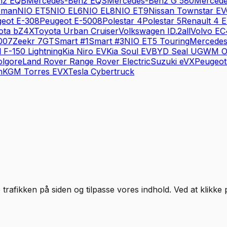
nz
EQB
Mercedes-Benz
EQS
Mercedes-Benz
G 580
Merced
eman
NIO
ET5
NIO
EL6
NIO
EL8
NIO
ET9
Nissan
Townstar EV
eot
E-308
Peugeot
E-5008
Polestar
4
Polestar
5
Renault
4 E
ota
bZ4X
Toyota
Urban Cruiser
Volkswagen
ID.2all
Volvo
EC
007
Zeekr
7GT
Smart
#1
Smart
#3
NIO
ET5 Touring
Mercede
d
F-150 Lightning
Kia
Niro EV
Kia
Soul EV
BYD
Seal U
GWM
O
olgore
Land Rover
Range Rover Electric
Suzuki
eVX
Peugeot
n
KGM
Torres EVX
Tesla
Cybertruck
 trafikken på siden og tilpasse vores indhold. Ved at klikke