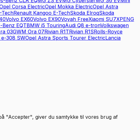
es-Benz
CLA EQ
MG
ZS EV
MG
Cyberster
MG
S6 EV
Mini
Opel
Corsa Electric
Opel
Mokka Electric
Opel
Astra
-Tech
Renault
Kangoo E-Tech
Skoda
Elroq
Skoda
40
Volvo
EX60
Volvo
EX90
Voyah
Free
Xiaomi
SU7
XPENG
s-Benz
EQT
BMW
i5 Touring
Audi
Q8 e-tron
Volkswagen
ra 03
GWM
Ora 07
Rivian
R1T
Rivian
R1S
Rolls-Royce
e-308 SW
Opel
Astra Sports Tourer Electric
Lancia
 på "Accepter", giver du samtykke til vores brug af