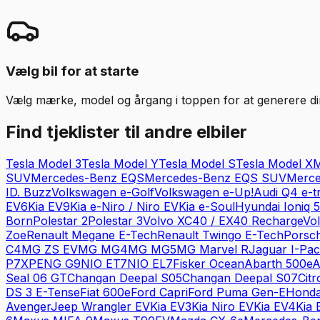
Vælg bil for at starte
Vælg mærke, model og årgang i toppen for at generere din 
Find tjeklister til andre elbiler
Tesla
Model 3
Tesla
Model Y
Tesla
Model S
Tesla
Model X
M
SUV
Mercedes-Benz
EQS
Mercedes-Benz
EQS SUV
Merce
ID. Buzz
Volkswagen
e-Golf
Volkswagen
e-Up!
Audi
Q4 e-t
EV6
Kia
EV9
Kia
e-Niro / Niro EV
Kia
e-Soul
Hyundai
Ioniq 5
Born
Polestar
2
Polestar
3
Volvo
XC40 / EX40 Recharge
Vo
Zoe
Renault
Megane E-Tech
Renault
Twingo E-Tech
Porsc
C4
MG
ZS EV
MG
MG4
MG
MG5
MG
Marvel R
Jaguar
I-Pa
P7
XPENG
G9
NIO
ET7
NIO
EL7
Fisker
Ocean
Abarth
500e
A
Seal 06 GT
Changan
Deepal S05
Changan
Deepal S07
Cit
DS 3 E-Tense
Fiat
600e
Ford
Capri
Ford
Puma Gen-E
Hond
Avenger
Jeep
Wrangler EV
Kia
EV3
Kia
Niro EV
Kia
EV4
Kia