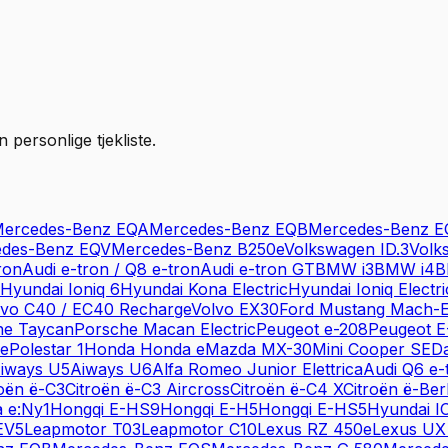
personlige tjekliste.
ercedes-Benz
EQA
Mercedes-Benz
EQB
Mercedes-Benz
E
des-Benz
EQV
Mercedes-Benz
B250e
Volkswagen
ID.3
Volk
ron
Audi
e-tron / Q8 e-tron
Audi
e-tron GT
BMW
i3
BMW
i4
Hyundai
Ioniq 6
Hyundai
Kona Electric
Hyundai
Ioniq Electri
lvo
C40 / EC40 Recharge
Volvo
EX30
Ford
Mustang Mach-
he
Taycan
Porsche
Macan Electric
Peugeot
e-208
Peugeot
E
ce
Polestar
1
Honda
Honda e
Mazda
MX-30
Mini
Cooper SE
Da
iways
U5
Aiways
U6
Alfa Romeo
Junior Elettrica
Audi
Q6 e-
roën
ë-C3
Citroën
ë-C3 Aircross
Citroën
ë-C4 X
Citroën
ë-Ber
a
e:Ny1
Hongqi
E-HS9
Hongqi
E-H5
Hongqi
E-HS5
Hyundai
I
EV5
Leapmotor
T03
Leapmotor
C10
Lexus
RZ 450e
Lexus
UX