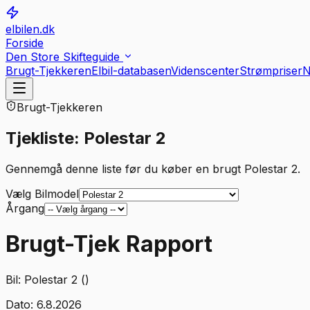
elbilen.dk
Forside
Den Store Skifteguide
Brugt-Tjekkeren
Elbil-databasen
Videnscenter
Strømpriser
N
Brugt-Tjekkeren
Tjekliste: Polestar 2
Gennemgå denne liste før du køber en brugt Polestar 2.
Vælg Bilmodel
Årgang
Brugt-Tjek Rapport
Bil:
Polestar 2 ()
Dato:
6.8.2026