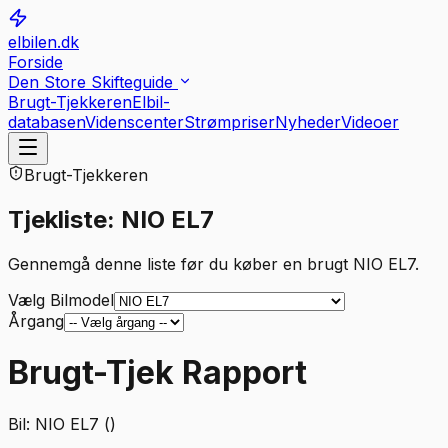
elbilen.dk
Forside
Den Store Skifteguide
Brugt-Tjekkeren
Elbil-
databasen
Videnscenter
Strømpriser
Nyheder
Videoer
Brugt-Tjekkeren
Tjekliste: NIO EL7
Gennemgå denne liste før du køber en brugt NIO EL7.
Vælg Bilmodel
Årgang
Brugt-Tjek Rapport
Bil:
NIO EL7 ()