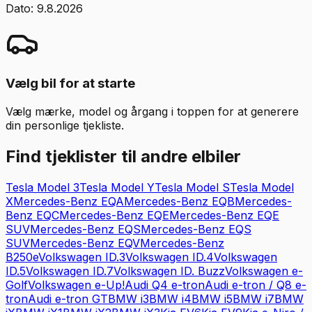
Dato:
9.8.2026
Vælg bil for at starte
Vælg mærke, model og årgang i toppen for at generere
din personlige tjekliste.
Find tjeklister til andre elbiler
Tesla
Model 3
Tesla
Model Y
Tesla
Model S
Tesla
Model
X
Mercedes-Benz
EQA
Mercedes-Benz
EQB
Mercedes-
Benz
EQC
Mercedes-Benz
EQE
Mercedes-Benz
EQE
SUV
Mercedes-Benz
EQS
Mercedes-Benz
EQS
SUV
Mercedes-Benz
EQV
Mercedes-Benz
B250e
Volkswagen
ID.3
Volkswagen
ID.4
Volkswagen
ID.5
Volkswagen
ID.7
Volkswagen
ID. Buzz
Volkswagen
e-
Golf
Volkswagen
e-Up!
Audi
Q4 e-tron
Audi
e-tron / Q8 e-
tron
Audi
e-tron GT
BMW
i3
BMW
i4
BMW
i5
BMW
i7
BMW