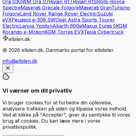
Ora 03
GWM
Ora 07
Rivian
R1T
Rivian
R1S
Rolls-Royce
Spectre
Maserati
Grecale Folgore
Maserati
GranTurismo
Folgore
Land Rover
Range Rover Electric
Suzuki
eVX
Peugeot
e-308 SW
Opel
Astra Sports Tourer
Electric
Lancia
Ypsilon
Abarth
600e
Maxus
Euniq 5
KGM
Korando e-Motion
KGM
Torres EVX
Tesla
Cybertruck
elbilen.dk
©
2026
elbilen.dk. Danmarks portal for elbilister.
info@elbilen.dk
Vi værner om dit privatliv
Vi bruger cookies for at forbedre din oplevelse,
analysere trafikken på siden og tilpasse vores indhold.
Ved at klikke på "Accepter", giver du samtykke til vores
brug af cookies. Du kan læse mere i vores
privatlivspolitik.