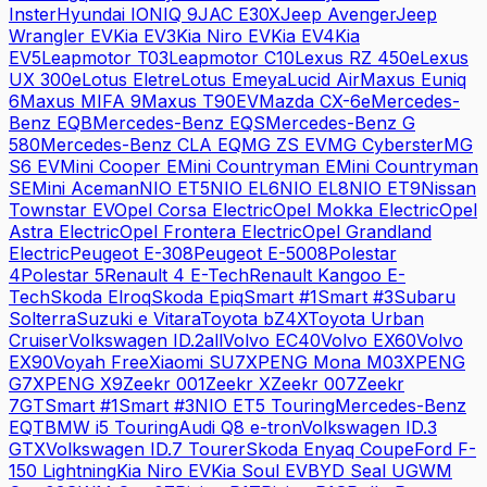
Inster
Hyundai
IONIQ 9
JAC
E30X
Jeep
Avenger
Jeep
Wrangler EV
Kia
EV3
Kia
Niro EV
Kia
EV4
Kia
EV5
Leapmotor
T03
Leapmotor
C10
Lexus
RZ 450e
Lexus
UX 300e
Lotus
Eletre
Lotus
Emeya
Lucid
Air
Maxus
Euniq
6
Maxus
MIFA 9
Maxus
T90EV
Mazda
CX-6e
Mercedes-
Benz
EQB
Mercedes-Benz
EQS
Mercedes-Benz
G
580
Mercedes-Benz
CLA EQ
MG
ZS EV
MG
Cyberster
MG
S6 EV
Mini
Cooper E
Mini
Countryman E
Mini
Countryman
SE
Mini
Aceman
NIO
ET5
NIO
EL6
NIO
EL8
NIO
ET9
Nissan
Townstar EV
Opel
Corsa Electric
Opel
Mokka Electric
Opel
Astra Electric
Opel
Frontera Electric
Opel
Grandland
Electric
Peugeot
E-308
Peugeot
E-5008
Polestar
4
Polestar
5
Renault
4 E-Tech
Renault
Kangoo E-
Tech
Skoda
Elroq
Skoda
Epiq
Smart
#1
Smart
#3
Subaru
Solterra
Suzuki
e Vitara
Toyota
bZ4X
Toyota
Urban
Cruiser
Volkswagen
ID.2all
Volvo
EC40
Volvo
EX60
Volvo
EX90
Voyah
Free
Xiaomi
SU7
XPENG
Mona M03
XPENG
G7
XPENG
X9
Zeekr
001
Zeekr
X
Zeekr
007
Zeekr
7GT
Smart
#1
Smart
#3
NIO
ET5 Touring
Mercedes-Benz
EQT
BMW
i5 Touring
Audi
Q8 e-tron
Volkswagen
ID.3
GTX
Volkswagen
ID.7 Tourer
Skoda
Enyaq Coupe
Ford
F-
150 Lightning
Kia
Niro EV
Kia
Soul EV
BYD
Seal U
GWM