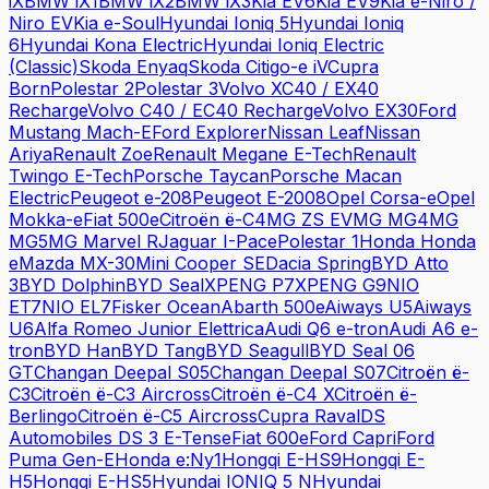
iX
BMW
iX1
BMW
iX2
BMW
iX3
Kia
EV6
Kia
EV9
Kia
e-Niro /
Niro EV
Kia
e-Soul
Hyundai
Ioniq 5
Hyundai
Ioniq
6
Hyundai
Kona Electric
Hyundai
Ioniq Electric
(Classic)
Skoda
Enyaq
Skoda
Citigo-e iV
Cupra
Born
Polestar
2
Polestar
3
Volvo
XC40 / EX40
Recharge
Volvo
C40 / EC40 Recharge
Volvo
EX30
Ford
Mustang Mach-E
Ford
Explorer
Nissan
Leaf
Nissan
Ariya
Renault
Zoe
Renault
Megane E-Tech
Renault
Twingo E-Tech
Porsche
Taycan
Porsche
Macan
Electric
Peugeot
e-208
Peugeot
E-2008
Opel
Corsa-e
Opel
Mokka-e
Fiat
500e
Citroën
ë-C4
MG
ZS EV
MG
MG4
MG
MG5
MG
Marvel R
Jaguar
I-Pace
Polestar
1
Honda
Honda
e
Mazda
MX-30
Mini
Cooper SE
Dacia
Spring
BYD
Atto
3
BYD
Dolphin
BYD
Seal
XPENG
P7
XPENG
G9
NIO
ET7
NIO
EL7
Fisker
Ocean
Abarth
500e
Aiways
U5
Aiways
U6
Alfa Romeo
Junior Elettrica
Audi
Q6 e-tron
Audi
A6 e-
tron
BYD
Han
BYD
Tang
BYD
Seagull
BYD
Seal 06
GT
Changan
Deepal S05
Changan
Deepal S07
Citroën
ë-
C3
Citroën
ë-C3 Aircross
Citroën
ë-C4 X
Citroën
ë-
Berlingo
Citroën
ë-C5 Aircross
Cupra
Raval
DS
Automobiles
DS 3 E-Tense
Fiat
600e
Ford
Capri
Ford
Puma Gen-E
Honda
e:Ny1
Hongqi
E-HS9
Hongqi
E-
H5
Hongqi
E-HS5
Hyundai
IONIQ 5 N
Hyundai