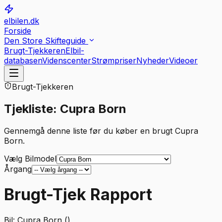
elbilen.dk
Forside
Den Store Skifteguide
Brugt-Tjekkeren
Elbil-
databasen
Videnscenter
Strømpriser
Nyheder
Videoer
Brugt-Tjekkeren
Tjekliste: Cupra Born
Gennemgå denne liste før du køber en brugt Cupra
Born.
Vælg Bilmodel
Årgang
Brugt-Tjek Rapport
Bil:
Cupra Born ()