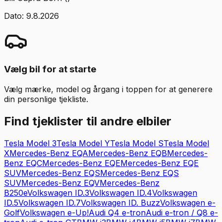
Dato:
9.8.2026
Vælg bil for at starte
Vælg mærke, model og årgang i toppen for at generere
din personlige tjekliste.
Find tjeklister til andre elbiler
Tesla
Model 3
Tesla
Model Y
Tesla
Model S
Tesla
Model
X
Mercedes-Benz
EQA
Mercedes-Benz
EQB
Mercedes-
Benz
EQC
Mercedes-Benz
EQE
Mercedes-Benz
EQE
SUV
Mercedes-Benz
EQS
Mercedes-Benz
EQS
SUV
Mercedes-Benz
EQV
Mercedes-Benz
B250e
Volkswagen
ID.3
Volkswagen
ID.4
Volkswagen
ID.5
Volkswagen
ID.7
Volkswagen
ID. Buzz
Volkswagen
e-
Golf
Volkswagen
e-Up!
Audi
Q4 e-tron
Audi
e-tron / Q8 e-