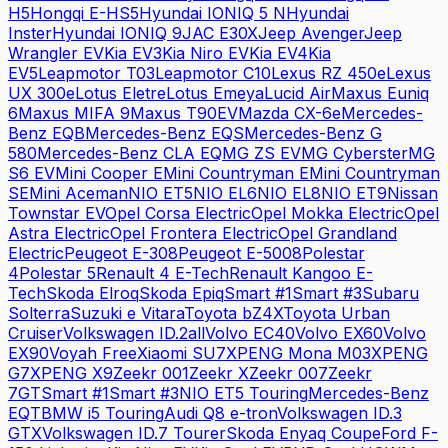
H5
Hongqi
E-HS5
Hyundai
IONIQ 5 N
Hyundai
Inster
Hyundai
IONIQ 9
JAC
E30X
Jeep
Avenger
Jeep
Wrangler EV
Kia
EV3
Kia
Niro EV
Kia
EV4
Kia
EV5
Leapmotor
T03
Leapmotor
C10
Lexus
RZ 450e
Lexus
UX 300e
Lotus
Eletre
Lotus
Emeya
Lucid
Air
Maxus
Euniq
6
Maxus
MIFA 9
Maxus
T90EV
Mazda
CX-6e
Mercedes-
Benz
EQB
Mercedes-Benz
EQS
Mercedes-Benz
G
580
Mercedes-Benz
CLA EQ
MG
ZS EV
MG
Cyberster
MG
S6 EV
Mini
Cooper E
Mini
Countryman E
Mini
Countryman
SE
Mini
Aceman
NIO
ET5
NIO
EL6
NIO
EL8
NIO
ET9
Nissan
Townstar EV
Opel
Corsa Electric
Opel
Mokka Electric
Opel
Astra Electric
Opel
Frontera Electric
Opel
Grandland
Electric
Peugeot
E-308
Peugeot
E-5008
Polestar
4
Polestar
5
Renault
4 E-Tech
Renault
Kangoo E-
Tech
Skoda
Elroq
Skoda
Epiq
Smart
#1
Smart
#3
Subaru
Solterra
Suzuki
e Vitara
Toyota
bZ4X
Toyota
Urban
Cruiser
Volkswagen
ID.2all
Volvo
EC40
Volvo
EX60
Volvo
EX90
Voyah
Free
Xiaomi
SU7
XPENG
Mona M03
XPENG
G7
XPENG
X9
Zeekr
001
Zeekr
X
Zeekr
007
Zeekr
7GT
Smart
#1
Smart
#3
NIO
ET5 Touring
Mercedes-Benz
EQT
BMW
i5 Touring
Audi
Q8 e-tron
Volkswagen
ID.3
GTX
Volkswagen
ID.7 Tourer
Skoda
Enyaq Coupe
Ford
F-