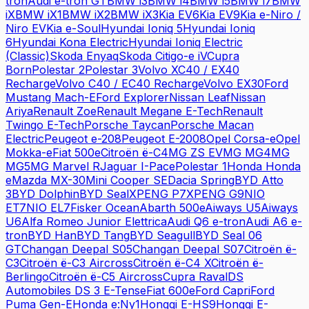
tron
Audi
e-tron GT
BMW
i3
BMW
i4
BMW
i5
BMW
i7
BMW
iX
BMW
iX1
BMW
iX2
BMW
iX3
Kia
EV6
Kia
EV9
Kia
e-Niro /
Niro EV
Kia
e-Soul
Hyundai
Ioniq 5
Hyundai
Ioniq
6
Hyundai
Kona Electric
Hyundai
Ioniq Electric
(Classic)
Skoda
Enyaq
Skoda
Citigo-e iV
Cupra
Born
Polestar
2
Polestar
3
Volvo
XC40 / EX40
Recharge
Volvo
C40 / EC40 Recharge
Volvo
EX30
Ford
Mustang Mach-E
Ford
Explorer
Nissan
Leaf
Nissan
Ariya
Renault
Zoe
Renault
Megane E-Tech
Renault
Twingo E-Tech
Porsche
Taycan
Porsche
Macan
Electric
Peugeot
e-208
Peugeot
E-2008
Opel
Corsa-e
Opel
Mokka-e
Fiat
500e
Citroën
ë-C4
MG
ZS EV
MG
MG4
MG
MG5
MG
Marvel R
Jaguar
I-Pace
Polestar
1
Honda
Honda
e
Mazda
MX-30
Mini
Cooper SE
Dacia
Spring
BYD
Atto
3
BYD
Dolphin
BYD
Seal
XPENG
P7
XPENG
G9
NIO
ET7
NIO
EL7
Fisker
Ocean
Abarth
500e
Aiways
U5
Aiways
U6
Alfa Romeo
Junior Elettrica
Audi
Q6 e-tron
Audi
A6 e-
tron
BYD
Han
BYD
Tang
BYD
Seagull
BYD
Seal 06
GT
Changan
Deepal S05
Changan
Deepal S07
Citroën
ë-
C3
Citroën
ë-C3 Aircross
Citroën
ë-C4 X
Citroën
ë-
Berlingo
Citroën
ë-C5 Aircross
Cupra
Raval
DS
Automobiles
DS 3 E-Tense
Fiat
600e
Ford
Capri
Ford
Puma Gen-E
Honda
e:Ny1
Hongqi
E-HS9
Hongqi
E-