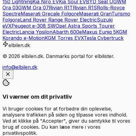
150 Lightning
Kia
Niro EV
Kia
Soul EV
BYD
Seal U
GWM
Ora 03
GWM
Ora 07
Rivian
R1T
Rivian
R1S
Rolls-Royce
Spectre
Maserati
Grecale Folgore
Maserati
GranTurismo
Folgore
Land Rover
Range Rover Electric
Suzuki
eVX
Peugeot
e-308 SW
Opel
Astra Sports Tourer
Electric
Lancia
Ypsilon
Abarth
600e
Maxus
Euniq 5
KGM
Korando e-Motion
KGM
Torres EVX
Tesla
Cybertruck
elbilen.dk
©
2026
elbilen.dk. Danmarks portal for elbilister.
info@elbilen.dk
Vi værner om dit privatliv
Vi bruger cookies for at forbedre din oplevelse,
analysere trafikken på siden og tilpasse vores indhold.
Ved at klikke på "Accepter", giver du samtykke til vores
brug af cookies. Du kan læse mere i vores
privatlivspolitik.