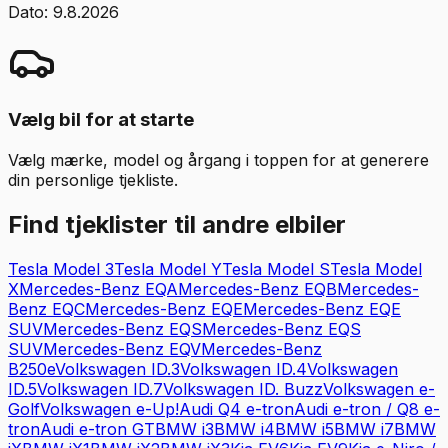
Dato:
9.8.2026
Vælg bil for at starte
Vælg mærke, model og årgang i toppen for at generere
din personlige tjekliste.
Find tjeklister til andre elbiler
Tesla
Model 3
Tesla
Model Y
Tesla
Model S
Tesla
Model
X
Mercedes-Benz
EQA
Mercedes-Benz
EQB
Mercedes-
Benz
EQC
Mercedes-Benz
EQE
Mercedes-Benz
EQE
SUV
Mercedes-Benz
EQS
Mercedes-Benz
EQS
SUV
Mercedes-Benz
EQV
Mercedes-Benz
B250e
Volkswagen
ID.3
Volkswagen
ID.4
Volkswagen
ID.5
Volkswagen
ID.7
Volkswagen
ID. Buzz
Volkswagen
e-
Golf
Volkswagen
e-Up!
Audi
Q4 e-tron
Audi
e-tron / Q8 e-
tron
Audi
e-tron GT
BMW
i3
BMW
i4
BMW
i5
BMW
i7
BMW