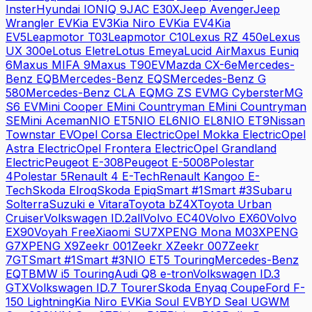
Inster
Hyundai
IONIQ 9
JAC
E30X
Jeep
Avenger
Jeep
Wrangler EV
Kia
EV3
Kia
Niro EV
Kia
EV4
Kia
EV5
Leapmotor
T03
Leapmotor
C10
Lexus
RZ 450e
Lexus
UX 300e
Lotus
Eletre
Lotus
Emeya
Lucid
Air
Maxus
Euniq
6
Maxus
MIFA 9
Maxus
T90EV
Mazda
CX-6e
Mercedes-
Benz
EQB
Mercedes-Benz
EQS
Mercedes-Benz
G
580
Mercedes-Benz
CLA EQ
MG
ZS EV
MG
Cyberster
MG
S6 EV
Mini
Cooper E
Mini
Countryman E
Mini
Countryman
SE
Mini
Aceman
NIO
ET5
NIO
EL6
NIO
EL8
NIO
ET9
Nissan
Townstar EV
Opel
Corsa Electric
Opel
Mokka Electric
Opel
Astra Electric
Opel
Frontera Electric
Opel
Grandland
Electric
Peugeot
E-308
Peugeot
E-5008
Polestar
4
Polestar
5
Renault
4 E-Tech
Renault
Kangoo E-
Tech
Skoda
Elroq
Skoda
Epiq
Smart
#1
Smart
#3
Subaru
Solterra
Suzuki
e Vitara
Toyota
bZ4X
Toyota
Urban
Cruiser
Volkswagen
ID.2all
Volvo
EC40
Volvo
EX60
Volvo
EX90
Voyah
Free
Xiaomi
SU7
XPENG
Mona M03
XPENG
G7
XPENG
X9
Zeekr
001
Zeekr
X
Zeekr
007
Zeekr
7GT
Smart
#1
Smart
#3
NIO
ET5 Touring
Mercedes-Benz
EQT
BMW
i5 Touring
Audi
Q8 e-tron
Volkswagen
ID.3
GTX
Volkswagen
ID.7 Tourer
Skoda
Enyaq Coupe
Ford
F-
150 Lightning
Kia
Niro EV
Kia
Soul EV
BYD
Seal U
GWM