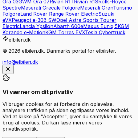
Ora 03
GWM
Ora 07
Rivian
R1T
Rivian
R1S
Rolls-Royce
Spectre
Maserati
Grecale Folgore
Maserati
GranTurismo
Folgore
Land Rover
Range Rover Electric
Suzuki
eVX
Peugeot
e-308 SW
Opel
Astra Sports Tourer
Electric
Lancia
Ypsilon
Abarth
600e
Maxus
Euniq 5
KGM
Korando e-Motion
KGM
Torres EVX
Tesla
Cybertruck
elbilen.dk
©
2026
elbilen.dk. Danmarks portal for elbilister.
info@elbilen.dk
Vi værner om dit privatliv
Vi bruger cookies for at forbedre din oplevelse,
analysere trafikken på siden og tilpasse vores indhold.
Ved at klikke på "Accepter", giver du samtykke til vores
brug af cookies. Du kan læse mere i vores
privatlivspolitik.