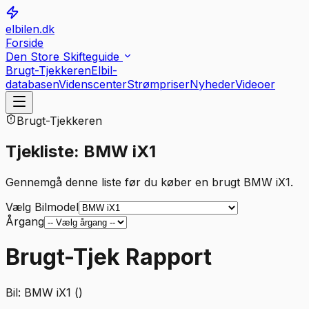
elbilen.dk
Forside
Den Store Skifteguide
Brugt-Tjekkeren
Elbil-
databasen
Videnscenter
Strømpriser
Nyheder
Videoer
Brugt-Tjekkeren
Tjekliste: BMW iX1
Gennemgå denne liste før du køber en brugt BMW iX1.
Vælg Bilmodel
Årgang
Brugt-Tjek Rapport
Bil:
BMW iX1 ()