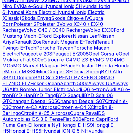
iX
BMW
iX1
BMW
iX2
BMW
iX3
Kia
EV6
Kia
EV9
Kia
e-Niro /
Niro EV
Kia
e-Soul
Hyundai
Ioniq 5
Hyundai
Ioniq
6
Hyundai
Kona Electric
Hyundai
Ioniq Electric
(Classic)
Skoda
Enyaq
Skoda
Citigo-e iV
Cupra
Born
Polestar
2
Polestar
3
Volvo
XC40 / EX40
Recharge
Volvo
C40 / EC40 Recharge
Volvo
EX30
Ford
Mustang Mach-E
Ford
Explorer
Nissan
Leaf
Nissan
Ariya
Renault
Zoe
Renault
Megane E-Tech
Renault
Twingo E-Tech
Porsche
Taycan
Porsche
Macan
Electric
Peugeot
e-208
Peugeot
E-2008
Opel
Corsa-e
Opel
Mokka-e
Fiat
500e
Citroën
ë-C4
MG
ZS EV
MG
MG4
MG
MG5
MG
Marvel R
Jaguar
I-Pace
Polestar
1
Honda
Honda
e
Mazda
MX-30
Mini
Cooper SE
Dacia
Spring
BYD
Atto
3
BYD
Dolphin
BYD
Seal
XPENG
P7
XPENG
G9
NIO
ET7
NIO
EL7
Fisker
Ocean
Abarth
500e
Aiways
U5
Aiways
U6
Alfa Romeo
Junior Elettrica
Audi
Q6 e-tron
Audi
A6 e-
tron
BYD
Han
BYD
Tang
BYD
Seagull
BYD
Seal 06
GT
Changan
Deepal S05
Changan
Deepal S07
Citroën
ë-
C3
Citroën
ë-C3 Aircross
Citroën
ë-C4 X
Citroën
ë-
Berlingo
Citroën
ë-C5 Aircross
Cupra
Raval
DS
Automobiles
DS 3 E-Tense
Fiat
600e
Ford
Capri
Ford
Puma Gen-E
Honda
e:Ny1
Hongqi
E-HS9
Hongqi
E-
H5
Hongqi
E-HS5
Hyundai
IONIQ 5 N
Hyundai