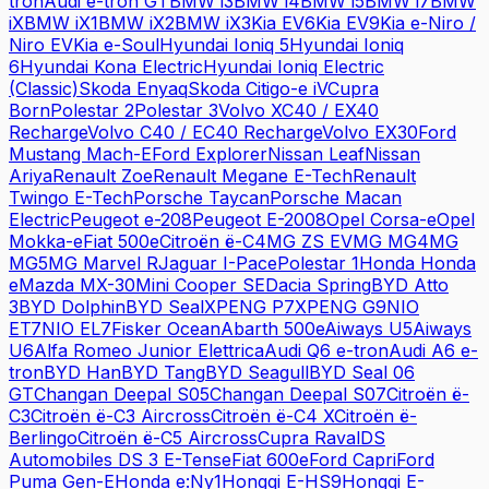
tron
Audi
e-tron GT
BMW
i3
BMW
i4
BMW
i5
BMW
i7
BMW
iX
BMW
iX1
BMW
iX2
BMW
iX3
Kia
EV6
Kia
EV9
Kia
e-Niro /
Niro EV
Kia
e-Soul
Hyundai
Ioniq 5
Hyundai
Ioniq
6
Hyundai
Kona Electric
Hyundai
Ioniq Electric
(Classic)
Skoda
Enyaq
Skoda
Citigo-e iV
Cupra
Born
Polestar
2
Polestar
3
Volvo
XC40 / EX40
Recharge
Volvo
C40 / EC40 Recharge
Volvo
EX30
Ford
Mustang Mach-E
Ford
Explorer
Nissan
Leaf
Nissan
Ariya
Renault
Zoe
Renault
Megane E-Tech
Renault
Twingo E-Tech
Porsche
Taycan
Porsche
Macan
Electric
Peugeot
e-208
Peugeot
E-2008
Opel
Corsa-e
Opel
Mokka-e
Fiat
500e
Citroën
ë-C4
MG
ZS EV
MG
MG4
MG
MG5
MG
Marvel R
Jaguar
I-Pace
Polestar
1
Honda
Honda
e
Mazda
MX-30
Mini
Cooper SE
Dacia
Spring
BYD
Atto
3
BYD
Dolphin
BYD
Seal
XPENG
P7
XPENG
G9
NIO
ET7
NIO
EL7
Fisker
Ocean
Abarth
500e
Aiways
U5
Aiways
U6
Alfa Romeo
Junior Elettrica
Audi
Q6 e-tron
Audi
A6 e-
tron
BYD
Han
BYD
Tang
BYD
Seagull
BYD
Seal 06
GT
Changan
Deepal S05
Changan
Deepal S07
Citroën
ë-
C3
Citroën
ë-C3 Aircross
Citroën
ë-C4 X
Citroën
ë-
Berlingo
Citroën
ë-C5 Aircross
Cupra
Raval
DS
Automobiles
DS 3 E-Tense
Fiat
600e
Ford
Capri
Ford
Puma Gen-E
Honda
e:Ny1
Hongqi
E-HS9
Hongqi
E-