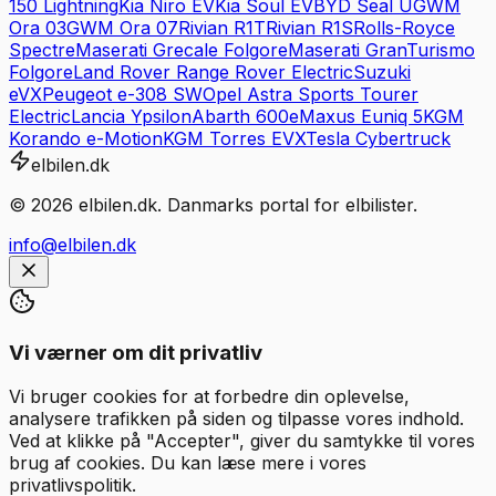
150 Lightning
Kia
Niro EV
Kia
Soul EV
BYD
Seal U
GWM
Ora 03
GWM
Ora 07
Rivian
R1T
Rivian
R1S
Rolls-Royce
Spectre
Maserati
Grecale Folgore
Maserati
GranTurismo
Folgore
Land Rover
Range Rover Electric
Suzuki
eVX
Peugeot
e-308 SW
Opel
Astra Sports Tourer
Electric
Lancia
Ypsilon
Abarth
600e
Maxus
Euniq 5
KGM
Korando e-Motion
KGM
Torres EVX
Tesla
Cybertruck
elbilen.dk
©
2026
elbilen.dk. Danmarks portal for elbilister.
info@elbilen.dk
Vi værner om dit privatliv
Vi bruger cookies for at forbedre din oplevelse,
analysere trafikken på siden og tilpasse vores indhold.
Ved at klikke på "Accepter", giver du samtykke til vores
brug af cookies. Du kan læse mere i vores
privatlivspolitik.