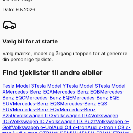
Dato:
9.8.2026
Vælg bil for at starte
Vælg mærke, model og årgang i toppen for at generere
din personlige tjekliste.
Find tjeklister til andre elbiler
Tesla
Model 3
Tesla
Model Y
Tesla
Model S
Tesla
Model
X
Mercedes-Benz
EQA
Mercedes-Benz
EQB
Mercedes-
Benz
EQC
Mercedes-Benz
EQE
Mercedes-Benz
EQE
SUV
Mercedes-Benz
EQS
Mercedes-Benz
EQS
SUV
Mercedes-Benz
EQV
Mercedes-Benz
B250e
Volkswagen
ID.3
Volkswagen
ID.4
Volkswagen
ID.5
Volkswagen
ID.7
Volkswagen
ID. Buzz
Volkswagen
e-
Golf
Volkswagen
e-Up!
Audi
Q4 e-tron
Audi
e-tron / Q8 e-