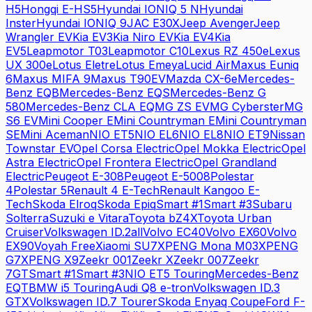
H5
Hongqi
E-HS5
Hyundai
IONIQ 5 N
Hyundai
Inster
Hyundai
IONIQ 9
JAC
E30X
Jeep
Avenger
Jeep
Wrangler EV
Kia
EV3
Kia
Niro EV
Kia
EV4
Kia
EV5
Leapmotor
T03
Leapmotor
C10
Lexus
RZ 450e
Lexus
UX 300e
Lotus
Eletre
Lotus
Emeya
Lucid
Air
Maxus
Euniq
6
Maxus
MIFA 9
Maxus
T90EV
Mazda
CX-6e
Mercedes-
Benz
EQB
Mercedes-Benz
EQS
Mercedes-Benz
G
580
Mercedes-Benz
CLA EQ
MG
ZS EV
MG
Cyberster
MG
S6 EV
Mini
Cooper E
Mini
Countryman E
Mini
Countryman
SE
Mini
Aceman
NIO
ET5
NIO
EL6
NIO
EL8
NIO
ET9
Nissan
Townstar EV
Opel
Corsa Electric
Opel
Mokka Electric
Opel
Astra Electric
Opel
Frontera Electric
Opel
Grandland
Electric
Peugeot
E-308
Peugeot
E-5008
Polestar
4
Polestar
5
Renault
4 E-Tech
Renault
Kangoo E-
Tech
Skoda
Elroq
Skoda
Epiq
Smart
#1
Smart
#3
Subaru
Solterra
Suzuki
e Vitara
Toyota
bZ4X
Toyota
Urban
Cruiser
Volkswagen
ID.2all
Volvo
EC40
Volvo
EX60
Volvo
EX90
Voyah
Free
Xiaomi
SU7
XPENG
Mona M03
XPENG
G7
XPENG
X9
Zeekr
001
Zeekr
X
Zeekr
007
Zeekr
7GT
Smart
#1
Smart
#3
NIO
ET5 Touring
Mercedes-Benz
EQT
BMW
i5 Touring
Audi
Q8 e-tron
Volkswagen
ID.3
GTX
Volkswagen
ID.7 Tourer
Skoda
Enyaq Coupe
Ford
F-