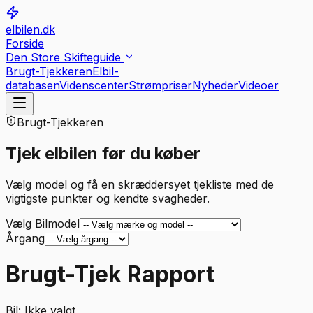
elbilen.dk
Forside
Den Store Skifteguide
Brugt-Tjekkeren
Elbil-
databasen
Videnscenter
Strømpriser
Nyheder
Videoer
Brugt-Tjekkeren
Tjek elbilen før du køber
Vælg model og få en skræddersyet tjekliste med de
vigtigste punkter og kendte svagheder.
Vælg Bilmodel
Årgang
Brugt-Tjek Rapport
Bil:
Ikke valgt